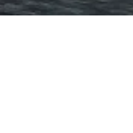
CPU ARCHITECTS INTERNATIONAL - CPU ARCHITECTS
INTERNATIONAL, LDA.
ARQUITECTURA DE UNIDADES
E CONJUNTOS COMERCIAIS
A CPU Architects International, Lda.
desenvolve projectos de áreas comerciais em
diversos países, dispondo de uma equipa de
arquitectos altamente qualificados e
especializados neste tipo de projectos.
Esta equipa tem grande experiência
internacional na elaboração de projectos de
centros comerciais, “retail parks”,